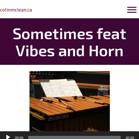
colin
mclean
.ca
Sometimes feat
Vibes and Horn
Lecteur
00:00
00:00