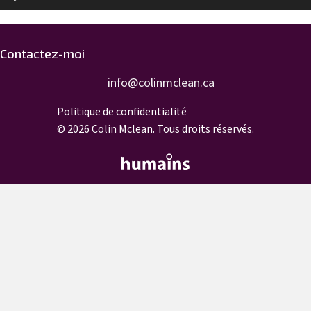
audio
Contactez-moi
info@colinmclean.ca
info@colinmclean.ca
Politique de confidentialité
© 2026 Colin Mclean. Tous droits réservés.