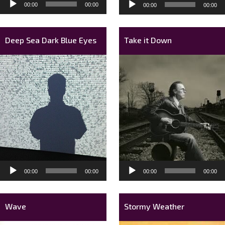
00:00
00:00
00:00
00:00
audio
audio
Deep Sea Dark Blue Eyes
Take it Down
Lecteur
Lecteur
00:00
00:00
00:00
00:00
audio
audio
Wave
Stormy Weather