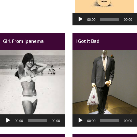
Lecteur
00:00
00:00
audio
Girl From Ipanema
I Got it Bad
Lecteur
Lecteur
00:00
00:00
00:00
00:00
audio
audio