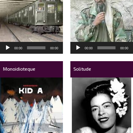
Lecteur
Lecteur
00:00
00:00
00:00
00:00
audio
audio
Monoidioteque
Solitude