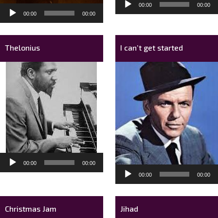
Lecteur
00:00
00:00
Lecteur
audio
00:00
00:00
audio
Thelonius
I can’t get started
Lecteur
00:00
00:00
Lecteur
audio
00:00
00:00
audio
Christmas Jam
Jihad