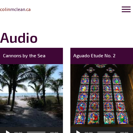
colin
mclean
.ca
Audio
Cannons by the Sea
Aguado Etude No. 2
Lecteur
Lecteur