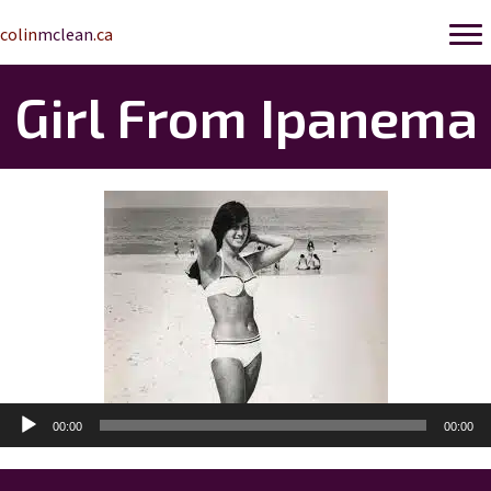
colin
mclean
.ca
Girl From Ipanema
Lecteur
00:00
00:00
audio