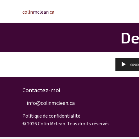
colin
mclean
.ca
De
Lecteur
00:00
audio
Contactez-moi
info@colinmclean.ca
info@colinmclean.ca
Politique de confidentialité
© 2026 Colin Mclean. Tous droits réservés.