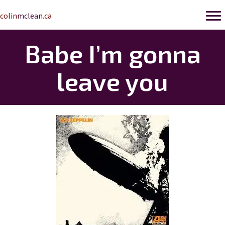
colin
mclean
.ca
Babe I’m gonna
leave you