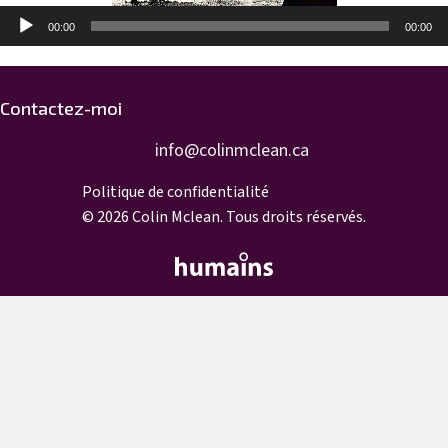
Lecteur
00:00
00:00
audio
Contactez-moi
info@colinmclean.ca
info@colinmclean.ca
Politique de confidentialité
© 2026 Colin Mclean. Tous droits réservés.